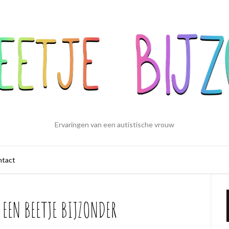
Ervaringen van een autistische vrouw
ntact
EEN BEETJE BIJZONDER