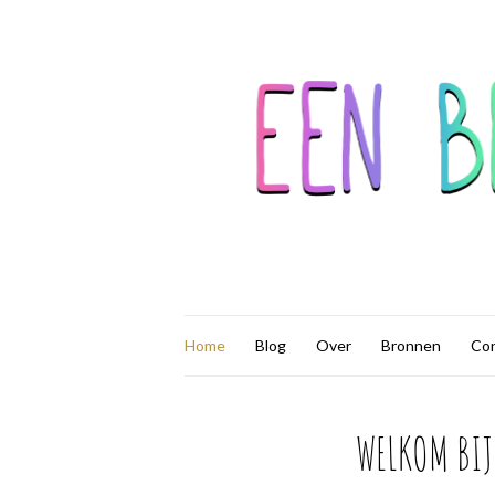
Home
Blog
Over
Bronnen
Co
WELKOM BIJ 