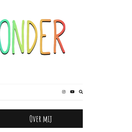
Zoekformulier
uitbreiden
Over mij