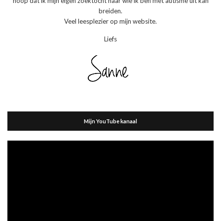
hoop dat ik mijn eigen zoektocht naar wie ik ben met autisme uit kan
breiden.
Veel leesplezier op mijn website.
Liefs
Mijn YouTube kanaal
Videospeler