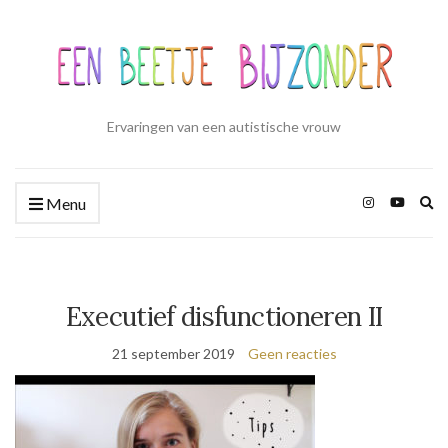
Ervaringen van een autistische vrouw
Zo
Menu
ui
Executief disfunctioneren II
21 september 2019
Geen reacties