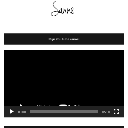
Mijn YouTube kanaal
Videospeler
00:00
05:50