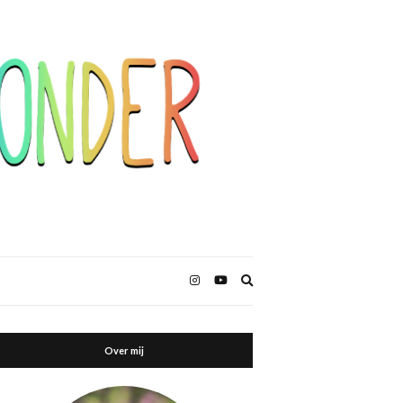
Zoekformulier
uitbreiden
Over mij