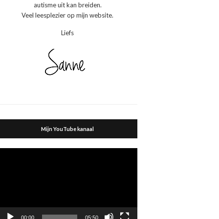
autisme uit kan breiden.
Veel leesplezier op mijn website.
Liefs
Mijn YouTube kanaal
Videospeler
00:00
05:50