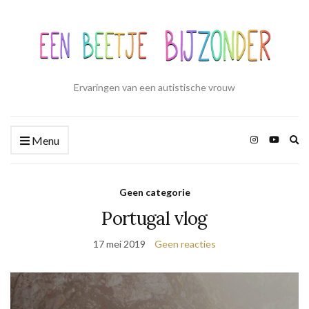
Ervaringen van een autistische vrouw
Zo
Menu
ui
Geen categorie
Portugal vlog
17 mei 2019
Geen reacties