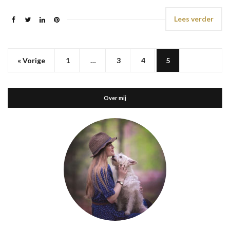
Lees verder
« Vorige
1
…
3
4
5
Over mij