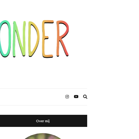
Zoekformulier
uitbreiden
Over mij