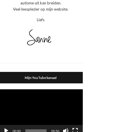
autisme uit kan breiden.
Veel leesplezier op mijn website.
Liefs
Mijn YouTube kanaal
Videospeler
00:00
05:50