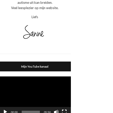
autisme uit kan breiden.
Veel leesplezier op mijn website.
Liefs
Mijn YouTube kanaal
Videospeler
00:00
05:50