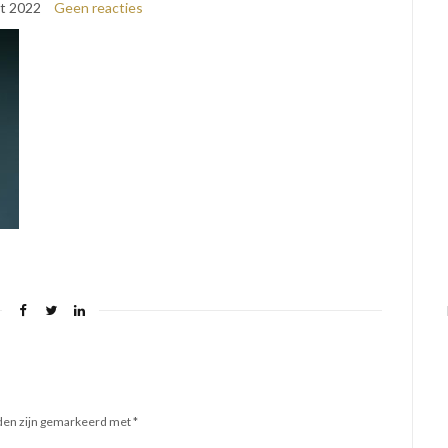
t 2022
Geen reacties
lden zijn gemarkeerd met
*