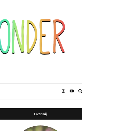
Zoekformulier
uitbreiden
Over mij