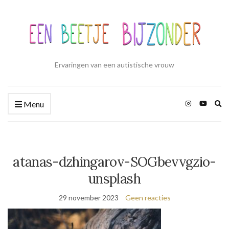
Ervaringen van een autistische vrouw
Zo
Menu
ui
atanas-dzhingarov-SOGbevvgzio-
unsplash
29 november 2023
Geen reacties