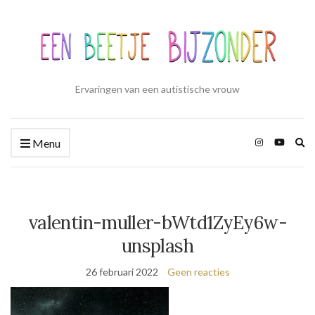
Ervaringen van een autistische vrouw
Zo
Menu
ui
valentin-muller-bWtd1ZyEy6w-
unsplash
26 februari 2022
Geen reacties