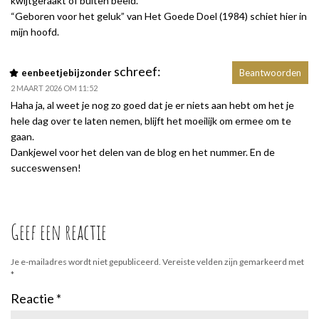
kwijtgeraakt of buiten beeld.
“Geboren voor het geluk” van Het Goede Doel (1984) schiet hier in
mijn hoofd.
schreef:
eenbeetjebijzonder
Beantwoorden
2 MAART 2026 OM 11:52
Haha ja, al weet je nog zo goed dat je er niets aan hebt om het je
hele dag over te laten nemen, blijft het moeilijk om ermee om te
gaan.
Dankjewel voor het delen van de blog en het nummer. En de
succeswensen!
Geef een reactie
Je e-mailadres wordt niet gepubliceerd.
Vereiste velden zijn gemarkeerd met
*
Reactie
*