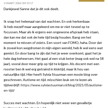
1 MAART 2026 OM 19:17
Dankjewel Sanne dat je dit ook deelt.
Ik snap het helemaal van dat wachten. En ook herkenbaar.
Ik heb mezelf maar aangeleerd om me er niet teveel op te
focussen. Maar als ik ergens een ongewone afspraak heb staan,
dan kan me dat ook de hele tijd bezig houden. Bang om het
moment te missen of zoiets. Een soort van FOMO, haha. Door dat
ik zoveel kon wegdromen in mijn eigen wereld, heb ik wel eens wat
gemist. En door bang te zijn dat het je weer overkomt, gaat het je
hele dag beheersen. Het gaat al een stuk beter (mag ook wel na 58
jaar), vooral door meer grip op tijd te krijgen. Als docent met een
rooster ben ik wel erg getraind in kloktijd, maar ik hou van
natuurlijke tijd. Hier heeft Sylvia Stuurman een mooie blog over
geschreven. Autisme en tijd. misschien leuk om te lezen als
tijdverdrijf:
https://www.sylviastuurman.nl/blog/2021/05/autisme-
en-tijd/
Succes met wachten. En hopenlijk niet weer een gevalletje