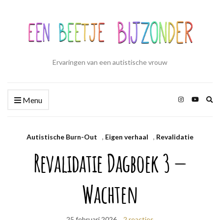
Ervaringen van een autistische vrouw
Zo
Menu
ui
Autistische Burn-Out
,
Eigen verhaal
,
Revalidatie
Revalidatie Dagboek 3 —
Wachten
25 februari 2026
2 reacties