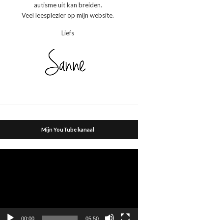
autisme uit kan breiden.
Veel leesplezier op mijn website.
Liefs
Mijn YouTube kanaal
Videospeler
00:00
05:50