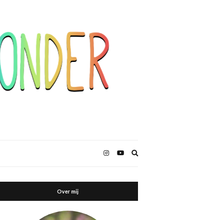
Zoekformulier
uitbreiden
Over mij