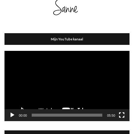
Mijn YouTube kanaal
Videospeler
00:00
05:50