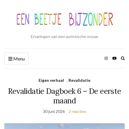
Ervaringen van een autistische vrouw
Zo
Menu
ui
Eigen verhaal
,
Revalidatie
Revalidatie Dagboek 6 – De eerste
maand
30 juni 2026
2 reacties