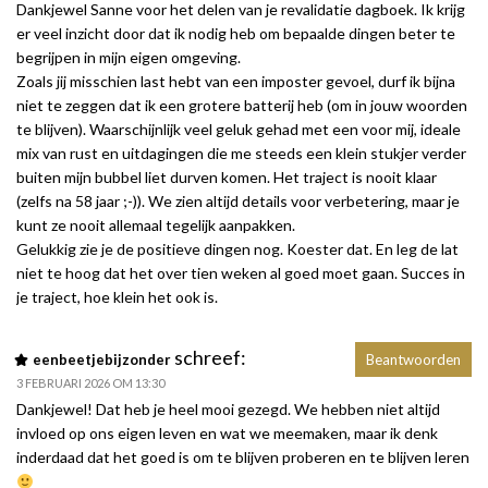
Dankjewel Sanne voor het delen van je revalidatie dagboek. Ik krijg
er veel inzicht door dat ik nodig heb om bepaalde dingen beter te
begrijpen in mijn eigen omgeving.
Zoals jij misschien last hebt van een imposter gevoel, durf ik bijna
niet te zeggen dat ik een grotere batterij heb (om in jouw woorden
te blijven). Waarschijnlijk veel geluk gehad met een voor mij, ideale
mix van rust en uitdagingen die me steeds een klein stukjer verder
buiten mijn bubbel liet durven komen. Het traject is nooit klaar
(zelfs na 58 jaar ;-)). We zien altijd details voor verbetering, maar je
kunt ze nooit allemaal tegelijk aanpakken.
Gelukkig zie je de positieve dingen nog. Koester dat. En leg de lat
niet te hoog dat het over tien weken al goed moet gaan. Succes in
je traject, hoe klein het ook is.
schreef:
eenbeetjebijzonder
Beantwoorden
3 FEBRUARI 2026 OM 13:30
Dankjewel! Dat heb je heel mooi gezegd. We hebben niet altijd
invloed op ons eigen leven en wat we meemaken, maar ik denk
inderdaad dat het goed is om te blijven proberen en te blijven leren