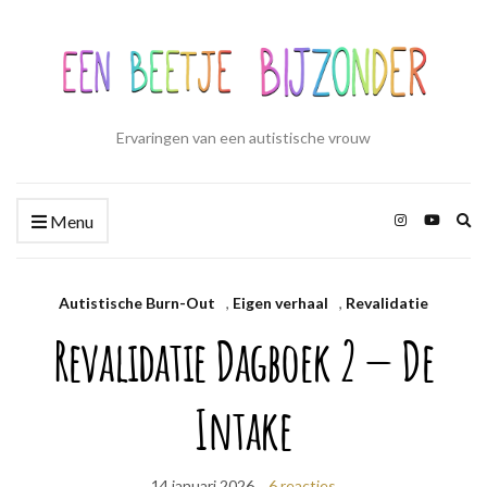
Ervaringen van een autistische vrouw
Zo
Menu
ui
Autistische Burn-Out
,
Eigen verhaal
,
Revalidatie
Revalidatie Dagboek 2 — De
Intake
14 januari 2026
6 reacties