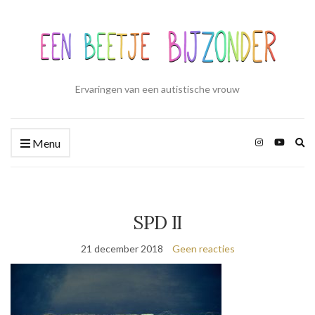
Ervaringen van een autistische vrouw
Zo
Menu
ui
SPD II
21 december 2018
Geen reacties