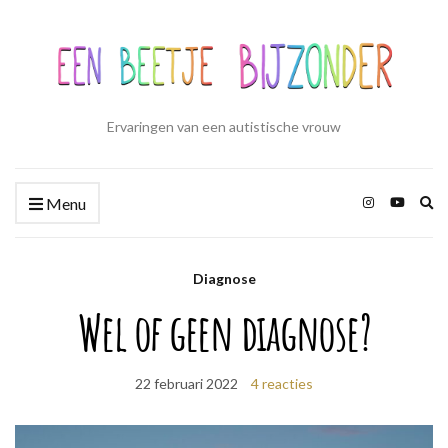
Ervaringen van een autistische vrouw
Zo
Menu
ui
Diagnose
Wel of geen diagnose?
22 februari 2022
4 reacties