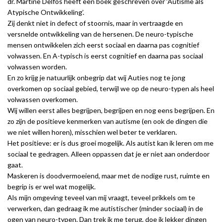
dr. Martine Delfos heeft een boek geschreven over ‘Autisme als
Atypische Ontwikkeling’.
Zij denkt niet in defect of stoornis, maar in vertraagde en
versnelde ontwikkeling van de hersenen. De neuro-typische
mensen ontwikkelen zich eerst sociaal en daarna pas cognitief
volwassen. En A-typisch is eerst cognitief en daarna pas sociaal
volwassen worden.
En zo krijg je natuurlijk onbegrip dat wij Auties nog te jong
overkomen op sociaal gebied, terwijl we op de neuro-typen als heel
volwassen overkomen.
Wij willen eerst alles begrijpen, begrijpen en nog eens begrijpen. En
zo zijn de positieve kenmerken van autisme (en ook de dingen die
we niet willen horen), misschien wel beter te verklaren.
Het positieve: er is dus groei mogelijk. Als autist kan ik leren om me
sociaal te gedragen. Alleen oppassen dat je er niet aan onderdoor
gaat.
Maskeren is doodvermoeiend, maar met de nodige rust, ruimte en
begrip is er wel wat mogelijk.
Als mijn omgeving teveel van mij vraagt, teveel prikkels om te
verwerken, dan gedraag ik me autistischer (minder sociaal) in de
ogen van neuro-typen. Dan trek ik me terug, doe ik lekker dingen