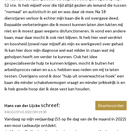
52 ste. Ik heb mijzelf voor die tijd altijd gezien als iemand die tussen
“normaal” en autistisch in zat en was daar ok mee. Na 18
dienstjaren verloor ik echter mijn baan die ik vol overgave deed.
Bepaalde verbeteringen die ik moest kunnen laten zien lukten mij
niet en ik moest gaan wegens disfunctioneren. Ik vond een andere
baan, maar daar mocht ik ook niet blijven. Ik heb hier veel verdriet
en boosheid (zowel naar mijzelf als mijn ex werkgever) over gehad.
Ik kan hier door mijn diagnose wel wat milder in staan wat mij
geholpen heeft om verder te kunnen. Ook het idee
gespecialiseerde hulp te kunnen krijgen, mocht ik buiten het
arbeidsproces raken en a.s.s. hebben was reden om mij te laten
testen. Overigens vond ik door “hulp uit onverwachtse hoek” een
baan die minder schakelvermogen vraagt en minder prikkelrijk is en
ik heb goede hoop dat ik deze vast kan houden.
schreef:
Hans van der Lijcke
Beantwoorden
8 AUGUSTUS 2022 OM 19:00
Vandaag op mijn verjaardag (55 op 8e dag van de 8e maand in 2022)
een mooi cadeautje ontdekt.