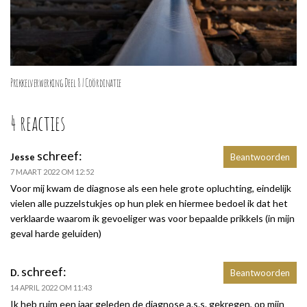
Prikkelverwerking Deel 8 | Coördinatie
4 reacties
schreef:
Jesse
Beantwoorden
7 MAART 2022 OM 12:52
Voor mij kwam de diagnose als een hele grote opluchting, eindelijk
vielen alle puzzelstukjes op hun plek en hiermee bedoel ik dat het
verklaarde waarom ik gevoeliger was voor bepaalde prikkels (in mijn
geval harde geluiden)
schreef:
D.
Beantwoorden
14 APRIL 2022 OM 11:43
Ik heb ruim een jaar geleden de diagnose a.s.s. gekregen, op mijn