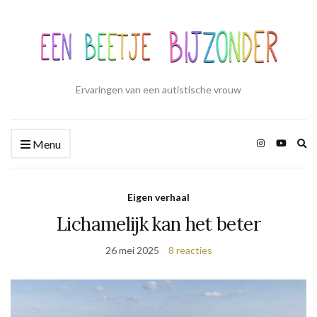
Ervaringen van een autistische vrouw
Zo
Menu
ui
Eigen verhaal
Lichamelijk kan het beter
26 mei 2025
8 reacties